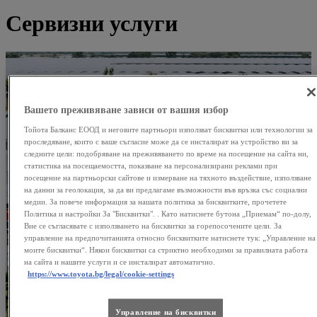
Сервизни услуги
Вашето преживяване зависи от вашия избор
Тойота Балканс ЕООД и неговите партньори използват бисквитки или технологии за
проследяване, които с ваше съгласие може да се инсталират на устройство ви за
следните цели: подобряване на преживяването по време на посещение на сайта ни,
статистика на посещаемостта, показване на персонализирани реклами при
посещение на партньорски сайтове и измерване на тяхното въздействие, използване
на данни за геолокация, за да ви предлагаме възможности във връзка със социални
медии. За повече информация за нашата политика за бисквитките, прочетете
Политика и настройки За "Бисквитки". . Като натиснете бутона „Приемам“ по-долу,
Вие се съгласявате с използването на бисквитки за горепосочените цели. За
управление на предпочитанията относно бисквитките натиснете тук: „Управление на
моите бисквитки“. Някои бисквитки са стриктно необходими за правилната работа
на сайта и нашите услуги и се инсталират автоматично.
https://www.toyota.bg/legal/cookie-settings
Управление на бисквитки