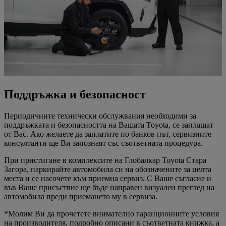
Поддръжка и безопасност
Периодичните технически обслужвания необходими за
поддръжката и безопасността на Вашата Toyota, се заплащат
от Вас. Ако желаете да заплатите по банков път, сервизните
консултанти ще Ви запознаят със съответната процедура.
При пристигане в комплексите на Глобалкар Toyota Стара
Загора, паркирайте автомобила си на обозначените за целта
места и се насочете към приемна сервиз. С Ваше съгласие и
във Ваше присъствие ще бъде направен визуален преглед на
автомобила преди приемането му в сервиза.
*Молим Ви да прочетете внимателно гаранционните условия
на производителя, подробно описани в съответната книжка, а