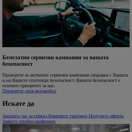
Безплатни сервизни кампании за вашата
безопасност
Проверете за актиални сервизни кампании свързaна с Вашата
и на Вашите спътници безопасност. Вашата безопасност е
основен приоритет за нас.
Проверете своя автомобил
Искате да
Запазите час за сервиз
Намерите търговец
Получите оферта
Заявите пробно шофиране