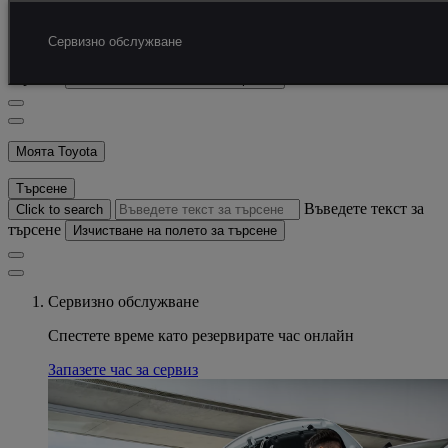
Преминаване към основното съдържание.
(Натиснете Enter)
Търсене
Сервизно обслужване
Въведете текст за
Click to search
търсене
Изчистване на полето за търсене
Моята Toyota
Търсене
Въведете текст за
Click to search
търсене
Изчистване на полето за търсене
Сервизно обслужване
Спестете време като резервирате час онлайн
Запазете час за сервиз