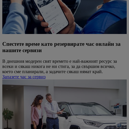
Спестете време като резервирате час онлайн за
нашите сервизи
В днешния модерен свят времето е най-важният ресурс за
всеки и сякаш никога не ни стига, за да свършим всичко,
което сме планирали, а задачите сякаш нямат край.
Запазете час за сервиз