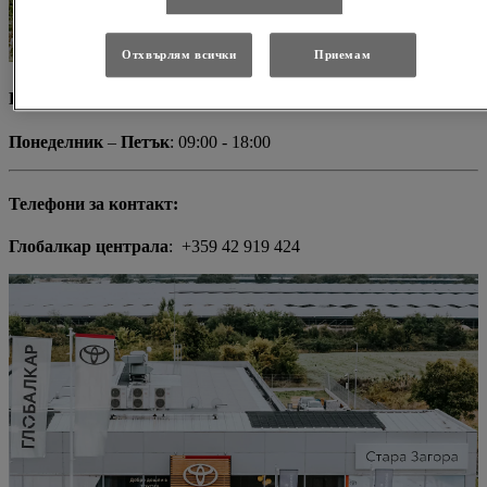
Отхвърлям всички
Приемам
Работно време
Понеделник
–
Петък
: 09:00 - 18:00
Телефони за контакт:
Глобалкар централа
: +359 42 919 424